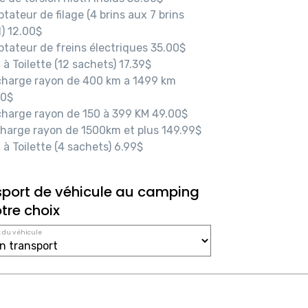
tateur de filage (4 brins aux 7 brins
d)
12.00$
tateur de freins électriques
35.00$
 à Toilette (12 sachets)
17.39$
harge rayon de 400 km a 1499 km
00$
harge rayon de 150 à 399 KM
49.00$
harge rayon de 1500km et plus
149.99$
 à Toilette (4 sachets)
6.99$
sport de véhicule au camping
tre choix
 du véhicule