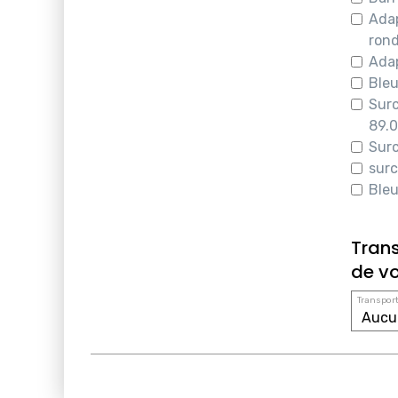
Adap
ron
Adap
Bleu
Surc
89.
Surc
surc
Bleu
Tran
de vo
Transport