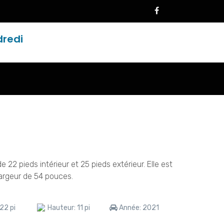
dredi
 22 pieds intérieur et 25 pieds extérieur. Elle est
 largeur de 54 pouces.
22 pi
Hauteur:
11 pi
Année:
2021