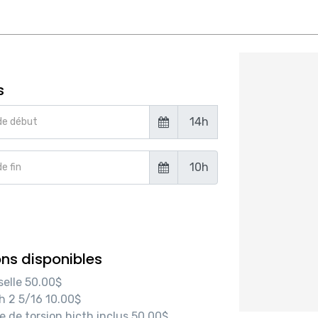
s
14h
de début
10h
e fin
ns disponibles
selle
50.00$
h 2 5/16
10.00$
e de torsion hicth inclus
50.00$