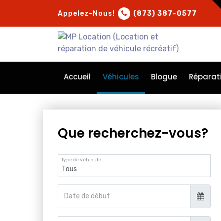
Appelez-Nous!
(873) 387-0577
Accueil
Véhicules
Blogue
Réparat
Que recherchez-vous?
Type de véhicule
Date de début