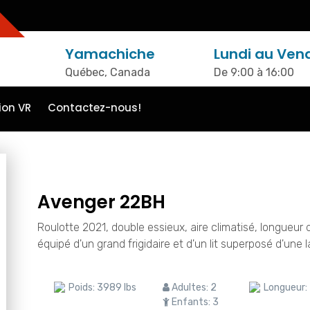
Yamachiche
Lundi au Ven
Québec, Canada
De 9:00 à 16:00
ion VR
Contactez-nous!
Avenger 22BH
Roulotte 2021, double essieux, aire climatisé, longueur de
équipé d'un grand frigidaire et d'un lit superposé d'une
Poids:
3989 lbs
Adultes:
2
Longueur:
Enfants:
3