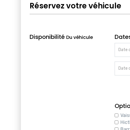
Réservez votre véhicule
Disponibilité
Date
Du véhicule
Date 
Date d
Optio
Vais
Hict
Barr